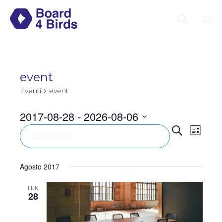

Sk
to
co
event
Eventi
event
2017-08-28
 - 
2026-08-06
Event
Eve
Seleziona
Cerca
Lista
la
Vist
Ricer
data.
Navi
e
Agosto 2017
viste
LUN
28
Navig